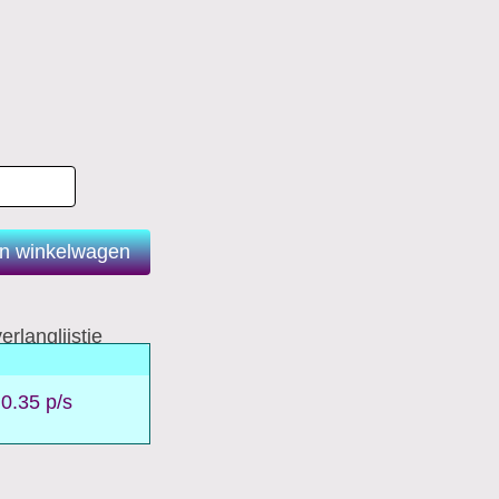
erlanglijstje
 0.35 p/s