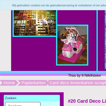
Wij gebruiken cookies om de gebruikerservaring te verbeteren of om adv
Thùs by It Nifelhûske
Home
Papierkarton
Card deco linnenkarton scrap
Zoeken
#20 Card Deco L