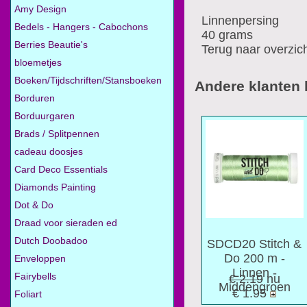
Amy Design
Linnenpersing
Bedels - Hangers - Cabochons
40 grams
Berries Beautie's
Terug naar overzic
bloemetjes
Boeken/Tijdschriften/Stansboeken
Andere klanten
Borduren
Borduurgaren
Brads / Splitpennen
cadeau doosjes
Card Deco Essentials
Diamonds Painting
Dot & Do
Draad voor sieraden ed
Dutch Doobadoo
SDCD20 Stitch &
Do 200 m -
Enveloppen
Linnen -
Fairybells
€ 2.19
nu
Middengroen
€ 1.95
Foliart