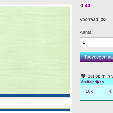
0.40
Voorraad:
20
Aantal
zet op mijn v
Staffelprijzen
10x
€