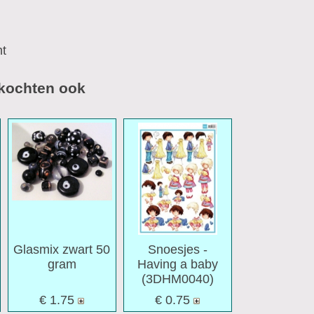
ht
 kochten ook
Glasmix zwart 50
Snoesjes -
gram
Having a baby
(3DHM0040)
€ 1.75
€ 0.75