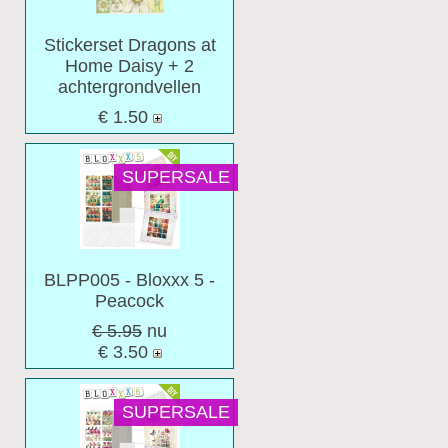
Stickerset Dragons at
Home Daisy + 2
achtergrondvellen
€
1.50
SUPERSALE
BLPP005 - Bloxxx 5 -
Peacock
€ 5.95
nu
€
3.50
SUPERSALE