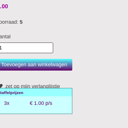
.00
oorraad:
5
antal
zet op mijn verlanglijstje
taffelprijzen
3x
€ 1.00 p/s