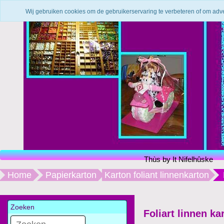
Wij gebruiken cookies om de gebruikerservaring te verbeteren of om adv
Thùs by It Nifelhûske
Home
Papierkarton
Karton foliant linnenkarton
Zoeken
Foliart linnen k