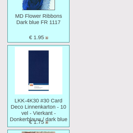
MD Flower Ribbons
Dark blue FR 1117
€ 1.95
LKK-4K30 #30 Card
Deco Linnenkarton - 10
vel - Vierkant -
Donkerblauw / dark blue
€ 1.75