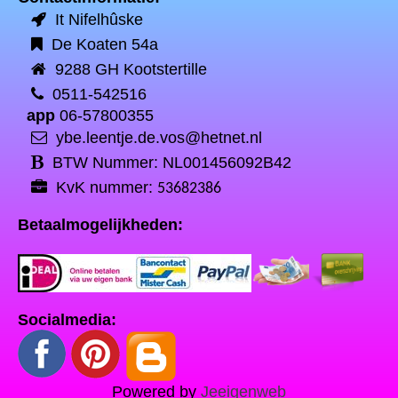
It Nifelhûske
De Koaten 54a
9288 GH Kootstertille
0511-542516
app
06-57800355
ybe.leentje.de.vos@hetnet.nl
BTW Nummer: NL001456092B42
KvK nummer:
53682386
Betaalmogelijkheden:
Socialmedia:
Powered by
Jeeigenweb