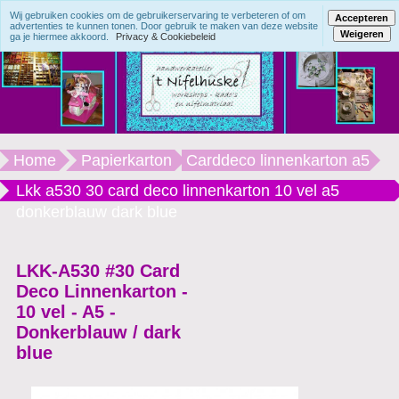
Wij gebruiken cookies om de gebruikerservaring te verbeteren of om
Accepteren
advertenties te kunnen tonen. Door gebruik te maken van deze website
Weigeren
ga je hiermee akkoord.
Privacy & Cookiebeleid
Home
Papierkarton
Carddeco linnenkarton a5
Lkk a530 30 card deco linnenkarton 10 vel a5
donkerblauw dark blue
LKK-A530 #30 Card
Deco Linnenkarton -
10 vel - A5 -
Donkerblauw / dark
blue