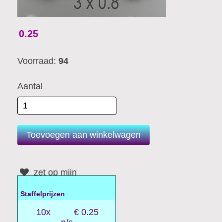
0.25
Voorraad:
94
Aantal
zet op mijn
verlanglijstje
Staffelprijzen
10x
€ 0.25