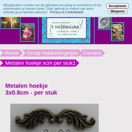
Wij gebruiken cookies om de gebruikerservaring te verbeteren of om
Accepteren
advertenties te kunnen tonen. Door gebruik te maken van deze
Weigeren
website ga je hiermee akkoord.
Privacy & Cookiebeleid
Home
Scrap hebbedingetjes
Corners
Metalen hoekje xcm per stuk1
Metalen hoekje
3x0.8cm - per stuk