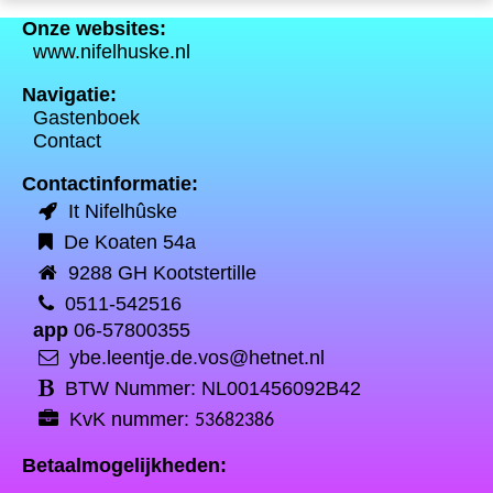
Onze websites:
www.nifelhuske.nl
Navigatie:
Gastenboek
Contact
Contactinformatie:
It Nifelhûske
De Koaten 54a
9288 GH Kootstertille
0511-542516
app
06-57800355
ybe.leentje.de.vos@hetnet.nl
BTW Nummer: NL001456092B42
KvK nummer:
53682386
Betaalmogelijkheden: