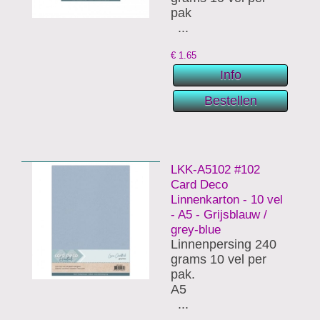
pak
...
€
1.65
LKK-A5102 #102
Card Deco
Linnenkarton - 10 vel
- A5 - Grijsblauw /
grey-blue
Linnenpersing 240
grams 10 vel per
pak.
A5
...