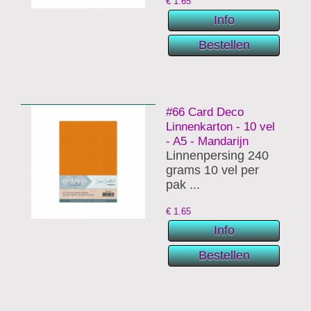
€
1.65
#66 Card Deco
Linnenkarton - 10 vel
- A5 - Mandarijn
Linnenpersing 240
grams 10 vel per
pak ...
€
1.65