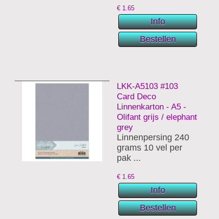
€
1.65
LKK-A5103 #103
Card Deco
Linnenkarton - A5 -
Olifant grijs / elephant
grey
Linnenpersing 240
grams 10 vel per
pak ...
€
1.65