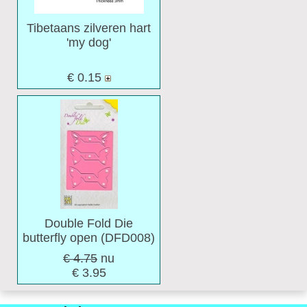
Tibetaans zilveren hart
'my dog'
€ 0.15
Double Fold Die
butterfly open (DFD008)
€ 4.75
nu
€ 3.95