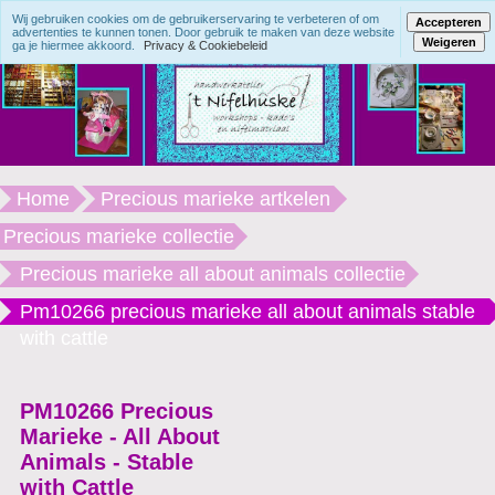
Wij gebruiken cookies om de gebruikerservaring te verbeteren of om
Accepteren
advertenties te kunnen tonen. Door gebruik te maken van deze website
Weigeren
ga je hiermee akkoord.
Privacy & Cookiebeleid
Home
Precious marieke artkelen
Precious marieke collectie
Precious marieke all about animals collectie
Pm10266 precious marieke all about animals stable
with cattle
PM10266 Precious
Marieke - All About
Animals - Stable
with Cattle