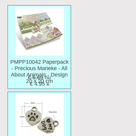
PMPP10042 Paperpack
- Precious Marieke - All
About Animals - Design
€ 6.69
nu
20 x 20 cm
€ 4.95