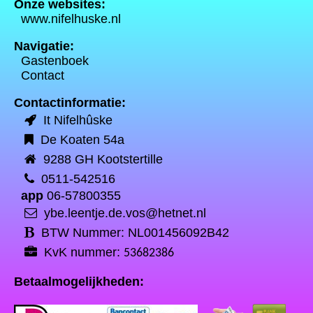
Onze websites:
www.nifelhuske.nl
Navigatie:
Gastenboek
Contact
Contactinformatie:
It Nifelhûske
De Koaten 54a
9288 GH Kootstertille
0511-542516
app
06-57800355
ybe.leentje.de.vos@hetnet.nl
BTW Nummer: NL001456092B42
KvK nummer:
53682386
Betaalmogelijkheden: