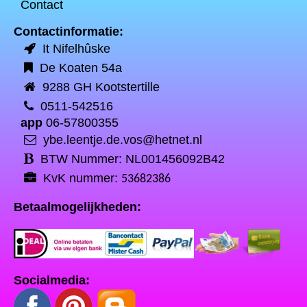
Contact
Contactinformatie:
It Nifelhûske
De Koaten 54a
9288 GH Kootstertille
0511-542516
app
06-57800355
ybe.leentje.de.vos@hetnet.nl
BTW Nummer: NL001456092B42
KvK nummer:
53682386
Betaalmogelijkheden:
Socialmedia: