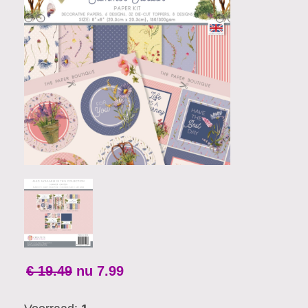
€ 19.49
nu
7.99