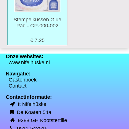
Stempelkussen Glue
Pad - GP-000-002
€ 7.25
Onze websites:
www.nifelhuske.nl
Navigatie:
Gastenboek
Contact
Contactinformatie:
It Nifelhûske
De Koaten 54a
9288 GH Kootstertille
0511-542516