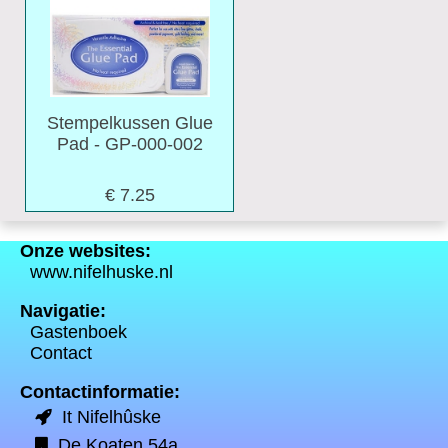
Stempelkussen Glue
Pad - GP-000-002
€ 7.25
Onze websites:
www.nifelhuske.nl
Navigatie:
Gastenboek
Contact
Contactinformatie:
It Nifelhûske
De Koaten 54a