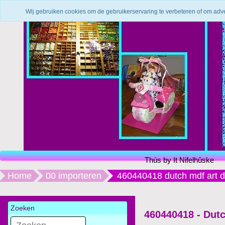
Wij gebruiken cookies om de gebruikerservaring te verbeteren of om adv
Thùs by It Nifelhûske
Home
00 importeren
460440418 dutch mdf art
Zoeken
460440418 - Dut