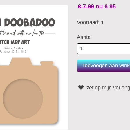
€ 7.99
nu
6.95
Voorraad:
1
Aantal
zet op mijn verlangl