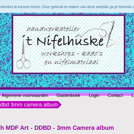
ertenties te kunnen tonen. Door gebruik te maken van deze website ga je hiermee
Algemene voorwaarden
Gastenboek
Login
Contact
L
 ddbd 3mm camera album
ch MDF Art - DDBD - 3mm Camera album