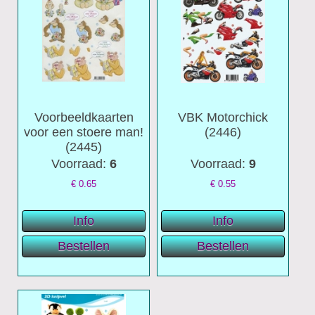
Voorbeeldkaarten
VBK Motorchick
voor een stoere man!
(2446)
(2445)
Voorraad:
6
Voorraad:
9
€
0.65
€
0.55