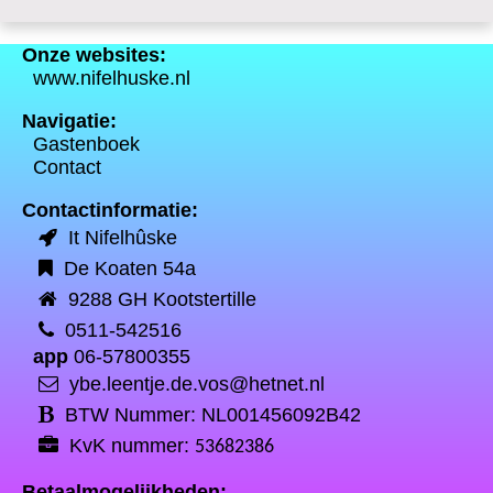
Onze websites:
www.nifelhuske.nl
Navigatie:
Gastenboek
Contact
Contactinformatie:
It Nifelhûske
De Koaten 54a
9288 GH Kootstertille
0511-542516
app
06-57800355
ybe.leentje.de.vos@hetnet.nl
BTW Nummer: NL001456092B42
KvK nummer:
53682386
Betaalmogelijkheden: