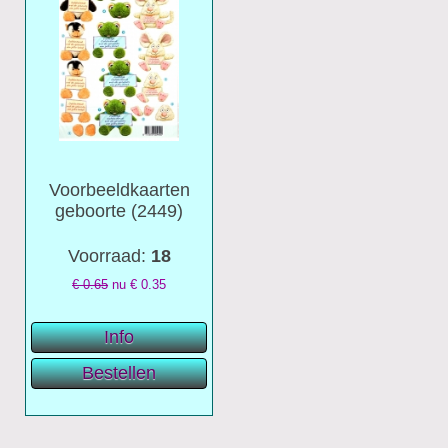
Voorbeeldkaarten
geboorte (2449)
Voorraad:
18
€ 0.65
nu €
0.35