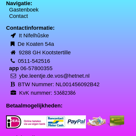
Navigatie:
Gastenboek
Contact
Contactinformatie:
It Nifelhûske
De Koaten 54a
9288 GH Kootstertille
0511-542516
app
06-57800355
ybe.leentje.de.vos@hetnet.nl
BTW Nummer: NL001456092B42
KvK nummer:
53682386
Betaalmogelijkheden: