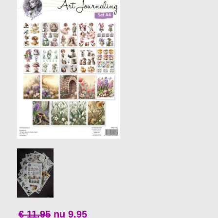
€ 11.95
nu
9.95