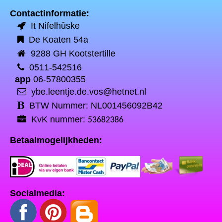
Contactinformatie:
It Nifelhûske
De Koaten 54a
9288 GH Kootstertille
0511-542516
app
06-57800355
ybe.leentje.de.vos@hetnet.nl
BTW Nummer: NL001456092B42
KvK nummer:
53682386
Betaalmogelijkheden:
Socialmedia: