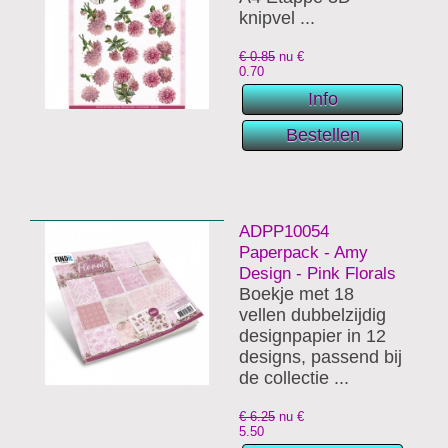
knipvel ...
€ 0.85
nu €
0.70
ADPP10054
Paperpack - Amy
Design - Pink Florals
Boekje met 18
vellen dubbelzijdig
designpapier in 12
designs, passend bij
de collectie ...
€ 6.25
nu €
5.50