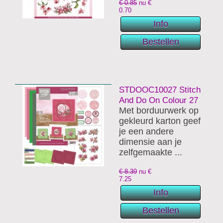
€ 0.85
nu €
0.70
STDOOC10027 Stitch
And Do On Colour 27
Met borduurwerk op
gekleurd karton geef
je een andere
dimensie aan je
zelfgemaakte ...
€ 8.39
nu €
7.25