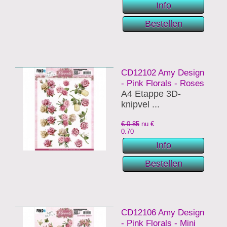
CD12102 Amy Design
- Pink Florals - Roses
A4 Etappe 3D-
knipvel ...
€ 0.85
nu €
0.70
CD12106 Amy Design
- Pink Florals - Mini