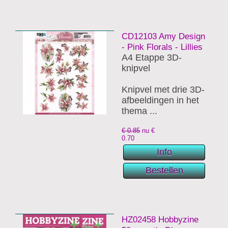
CD12103 Amy Design
- Pink Florals - Lillies
A4 Etappe 3D-
knipvel
Knipvel met drie 3D-
afbeeldingen in het
thema ...
€ 0.85
nu €
0.70
HZ02458 Hobbyzine