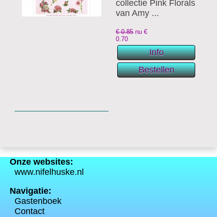
collectie Pink Florals
van Amy ...
€ 0.85
nu €
0.70
Onze websites:
www.nifelhuske.nl
Navigatie:
Gastenboek
Contact