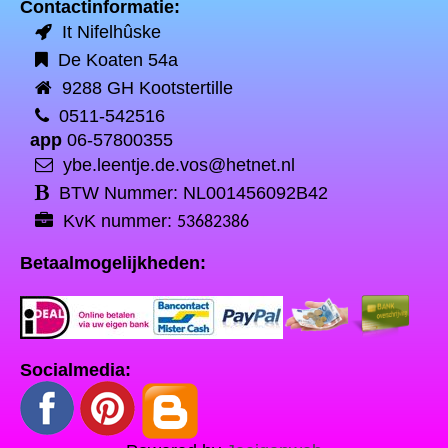
Contactinformatie:
It Nifelhûske
De Koaten 54a
9288 GH Kootstertille
0511-542516
app
06-57800355
ybe.leentje.de.vos@hetnet.nl
BTW Nummer: NL001456092B42
KvK nummer:
53682386
Betaalmogelijkheden:
Socialmedia: