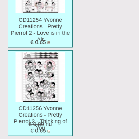
CD11254 Yvonne
Creations - Pretty
Pierrot 2 - Love is in the
Air
€ 0.65
CD11256 Yvonne
Creations - Pretty
Pierrot 2 - Thinking of
€ 0.80
nu
You
€ 0.65