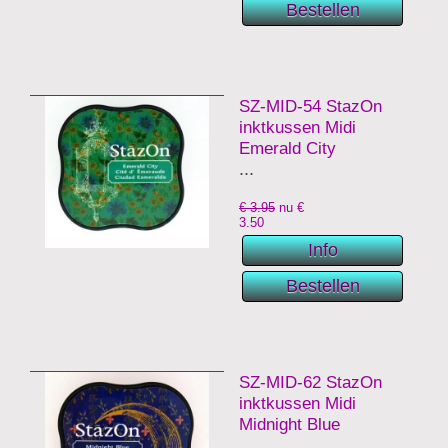
SZ-MID-54 StazOn
inktkussen Midi
Emerald City
...
€ 3.95
nu €
3.50
SZ-MID-62 StazOn
inktkussen Midi
Midnight Blue
...