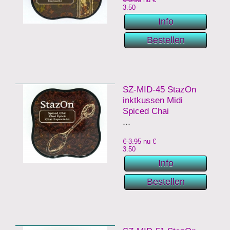
3.50
SZ-MID-45 StazOn
inktkussen Midi
Spiced Chai
...
€ 3.95
nu €
3.50