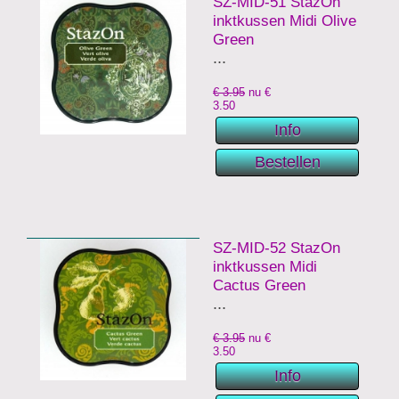
SZ-MID-51 StazOn
inktkussen Midi Olive
Green
...
€ 3.95
nu €
3.50
SZ-MID-52 StazOn
inktkussen Midi
Cactus Green
...
€ 3.95
nu €
3.50