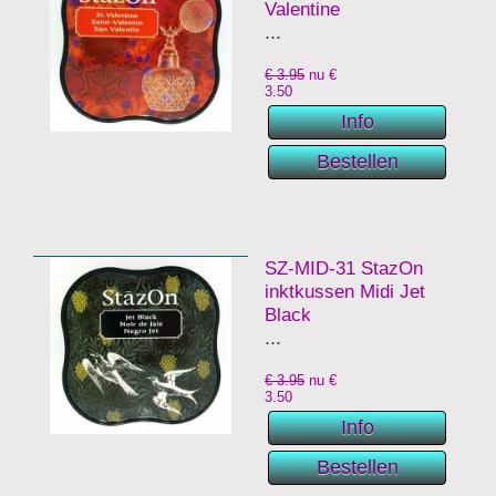
Valentine
...
€ 3.95
nu €
3.50
SZ-MID-31 StazOn
inktkussen Midi Jet
Black
...
€ 3.95
nu €
3.50