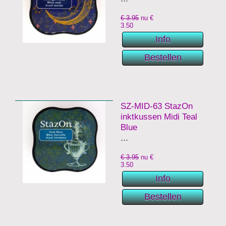
€ 3.95
nu €
3.50
SZ-MID-63 StazOn
inktkussen Midi Teal
Blue
...
€ 3.95
nu €
3.50