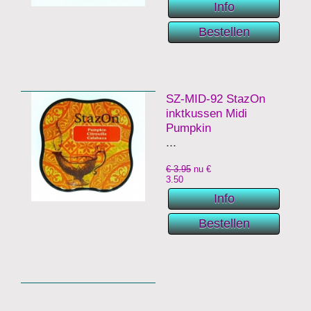
SZ-MID-92 StazOn
inktkussen Midi
Pumpkin
...
€ 3.95
nu €
3.50