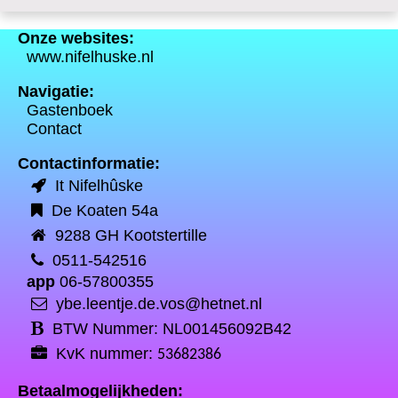
Onze websites:
www.nifelhuske.nl
Navigatie:
Gastenboek
Contact
Contactinformatie:
It Nifelhûske
De Koaten 54a
9288 GH Kootstertille
0511-542516
app
06-57800355
ybe.leentje.de.vos@hetnet.nl
BTW Nummer: NL001456092B42
KvK nummer:
53682386
Betaalmogelijkheden: