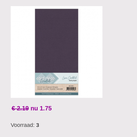
€ 2.19
nu
1.75
Voorraad:
3