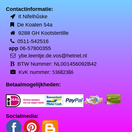
Contactinformatie:
It Nifelhûske
De Koaten 54a
9288 GH Kootstertille
0511-542516
app
06-57800355
ybe.leentje.de.vos@hetnet.nl
BTW Nummer: NL001456092B42
KvK nummer:
53682386
Betaalmogelijkheden:
Socialmedia: