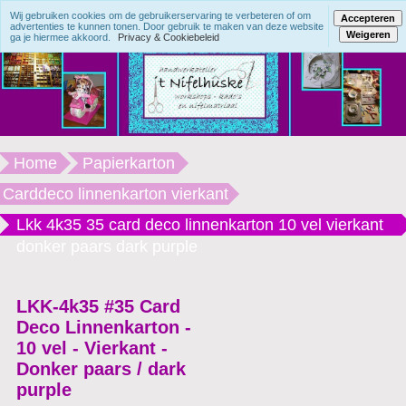
Wij gebruiken cookies om de gebruikerservaring te verbeteren of om
Accepteren
advertenties te kunnen tonen. Door gebruik te maken van deze website
Weigeren
ga je hiermee akkoord.
Privacy & Cookiebeleid
Home
Papierkarton
Carddeco linnenkarton vierkant
Lkk 4k35 35 card deco linnenkarton 10 vel vierkant
donker paars dark purple
LKK-4k35 #35 Card
Deco Linnenkarton -
10 vel - Vierkant -
Donker paars / dark
purple