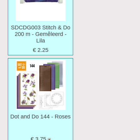
SDCDG003 Stitch & Do
200 m - Gemêleerd -
Lila
€ 2.25
Dot and Do 144 - Roses
€ 3.75