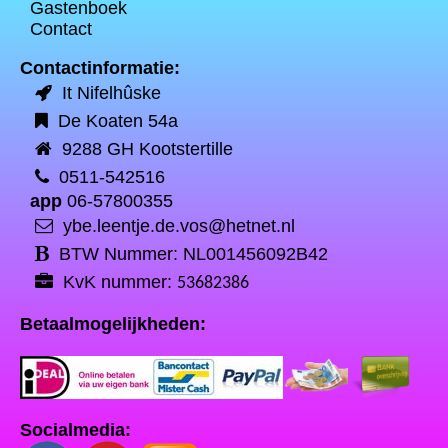
Gastenboek
Contact
Contactinformatie:
It Nifelhûske
De Koaten 54a
9288 GH Kootstertille
0511-542516
app
06-57800355
ybe.leentje.de.vos@hetnet.nl
BTW Nummer: NL001456092B42
KvK nummer:
53682386
Betaalmogelijkheden:
Socialmedia: