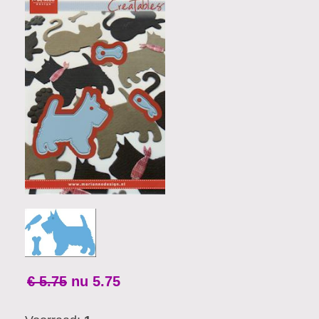
€ 5.75
nu
5.75