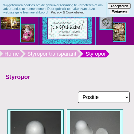
Wij gebruiken cookies om de gebruikerservaring te verbeteren of om
Accepteren
advertenties te kunnen tonen. Door gebruik te maken van deze
Weigeren
website ga je hiermee akkoord.
Privacy & Cookiebeleid
Home
Styropor transparant
Styropor
Styropor