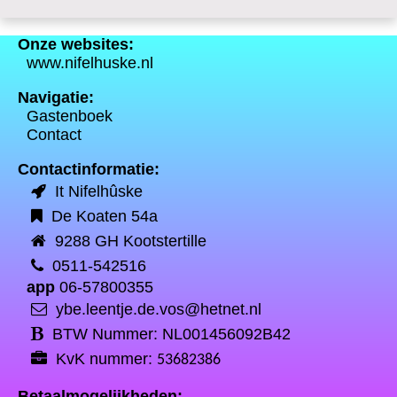
Onze websites:
www.nifelhuske.nl
Navigatie:
Gastenboek
Contact
Contactinformatie:
It Nifelhûske
De Koaten 54a
9288 GH Kootstertille
0511-542516
app
06-57800355
ybe.leentje.de.vos@hetnet.nl
BTW Nummer: NL001456092B42
KvK nummer:
53682386
Betaalmogelijkheden: