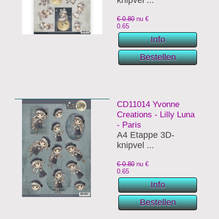
knipvel ...
€ 0.80
nu €
0.65
CD11014 Yvonne
Creations - Lilly Luna
- Paris
A4 Etappe 3D-
knipvel ...
€ 0.80
nu €
0.65