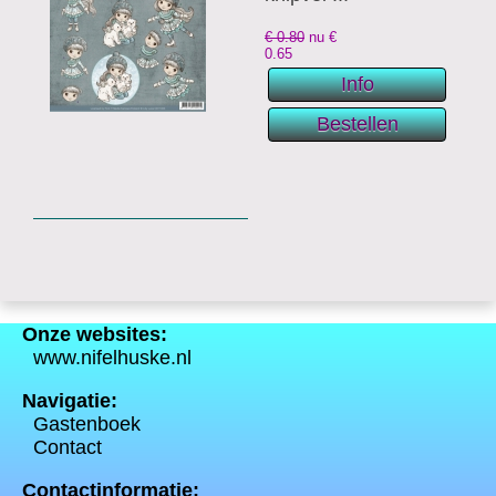
€ 0.80
nu €
0.65
Onze websites:
www.nifelhuske.nl
Navigatie:
Gastenboek
Contact
Contactinformatie: