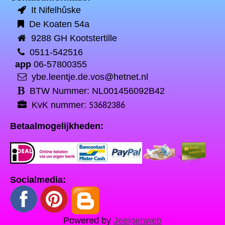
It Nifelhûske
De Koaten 54a
9288 GH Kootstertille
0511-542516
app
06-57800355
ybe.leentje.de.vos@hetnet.nl
BTW Nummer: NL001456092B42
KvK nummer:
53682386
Betaalmogelijkheden:
Socialmedia:
Powered by
Jeeigenweb