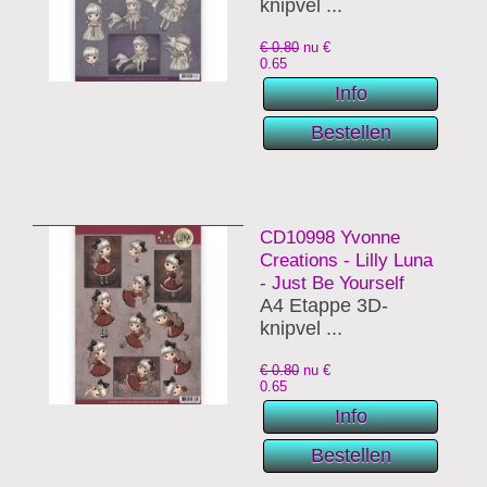
knipvel ...
€ 0.80
nu €
0.65
CD10998 Yvonne
Creations - Lilly Luna
- Just Be Yourself
A4 Etappe 3D-
knipvel ...
€ 0.80
nu €
0.65