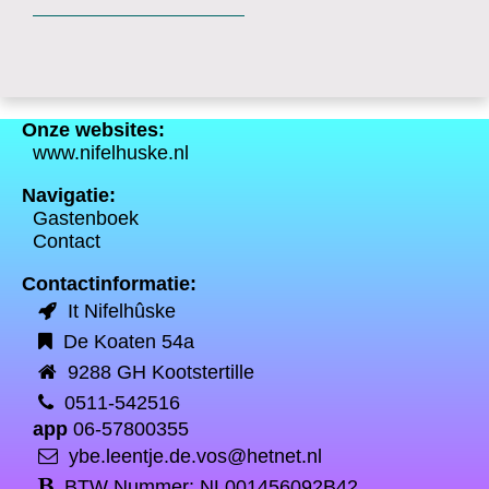
Onze websites:
www.nifelhuske.nl
Navigatie:
Gastenboek
Contact
Contactinformatie:
It Nifelhûske
De Koaten 54a
9288 GH Kootstertille
0511-542516
app
06-57800355
ybe.leentje.de.vos@hetnet.nl
BTW Nummer: NL001456092B42