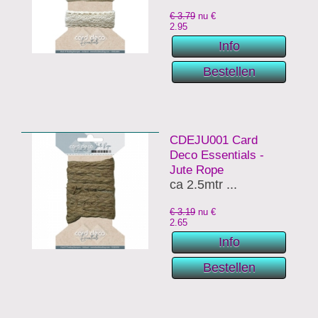
€ 3.79
nu €
2.95
CDEJU001 Card
Deco Essentials -
Jute Rope
ca 2.5mtr ...
€ 3.19
nu €
2.65