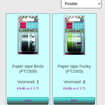
Paper tape Birds
Paper tape Funky
(PT2309)
(PT2303)
Voorraad:
1
Voorraad:
2
€ 5.95
nu €
3.75
€ 5.95
nu €
3.75