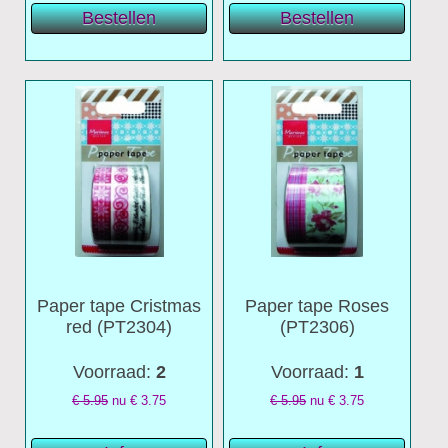
Paper tape Cristmas
Paper tape Roses
red (PT2304)
(PT2306)
Voorraad:
2
Voorraad:
1
€ 5.95
nu €
3.75
€ 5.95
nu €
3.75