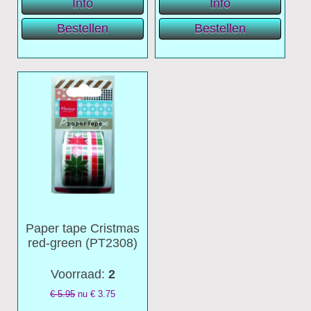
Paper tape Cristmas
red-green (PT2308)
Voorraad:
2
€ 5.95
nu €
3.75